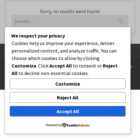
Sorry, no results were found.
Search
for:
We respect your privacy
Cookies help us improve your experience, deliver
personalized content, and analyze traffic. You can
choose which cookies to allow by clicking
Customize
. Click
Accept All
to consent or
Reject
OPP
Stowarzyszenie absolwentów
Rekrutacja 2026
Dziennik elektroniczny
All
to decline non-essential cookies.
Plan lekcji
Program wychowawczo – profilaktyczny
© 2026 Zespół Szkół Licealnych
Customize
Reject All
Accept All
Powered by