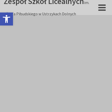
Zespół Szkół Licealnych
im.
Otwórz pasek narzędzi
Józefa Piłsudskiego w Ustrzykach Dolnych